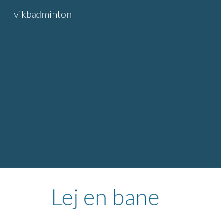
vikbadminton
Sk
Lej en bane