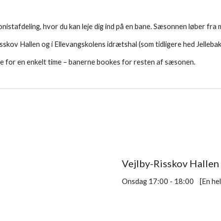
tafdeling, hvor du kan leje dig ind på en bane. Sæsonnen løber fra mid
sskov Hallen og i Ellevangskolens idrætshal (som tidligere hed Jelleba
e for en enkelt time – banerne bookes for resten af sæsonen.
Vejlby-Risskov Hallen
Onsdag 17:00 - 18:00 [En hel