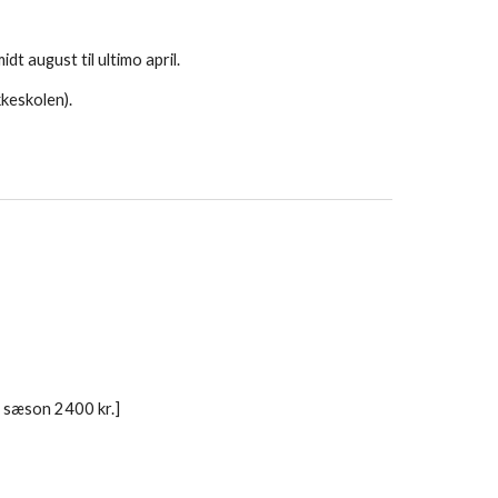
t august til ultimo april.
kkeskolen).
 sæson 2400 kr.]