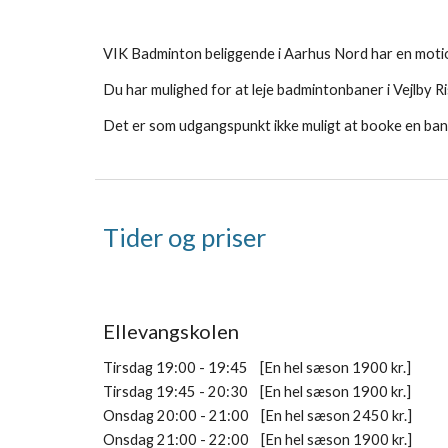
VIK Badminton beliggende i Aarhus Nord har en motionis
Du har mulighed for at leje badmintonbaner i Vejlby Ri
Det er som udgangspunkt ikke muligt at booke en ban
Tider og priser
Ellevangskolen
Tirsdag 19:00 - 19:45
[En hel sæson
19
00 kr.]
Tirsdag 19:45 - 20:30
[En hel sæson
19
00 kr.]
Onsdag 20:00 - 21:00
[En hel sæson 24
5
0 kr.]
Onsdag 21:00 - 22:00
[En hel sæson
19
00 kr.]