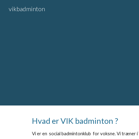
vikbadminton
Sk
Hvad er VIK badminton ?
Vi er en social badmintonklub for voksne. Vi træner 