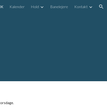
IK
Kalender
Hold
Banelejere
Kontakt
ion
torsdage.