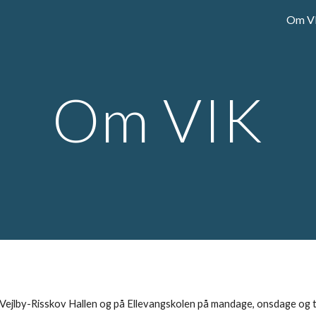
Om V
ip to main content
Skip to navigat
Om VIK
i Vejlby-Risskov Hallen og på Ellevangskolen på mandage, onsdage og 