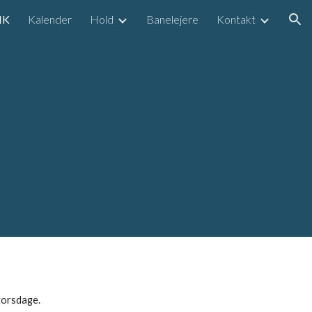
IK
Kalender
Hold
Banelejere
Kontakt
ion
torsdage.