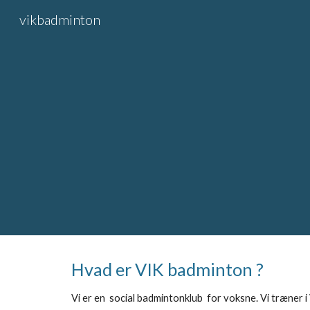
vikbadminton
Sk
Hvad er VIK badminton ?
Vi er en social badmintonklub for voksne. Vi træner 