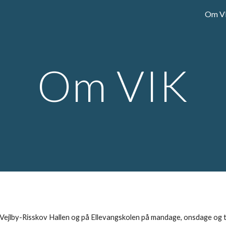
Om V
ip to main content
Skip to navigat
Om VIK
i Vejlby-Risskov Hallen og på Ellevangskolen på mandage, onsdage og 