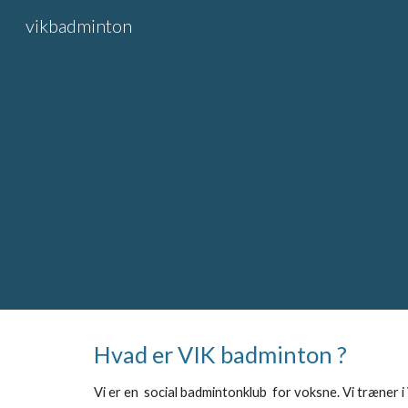
vikbadminton
Sk
Hvad er VIK badminton ?
Vi er en social badmintonklub for voksne. Vi træner 