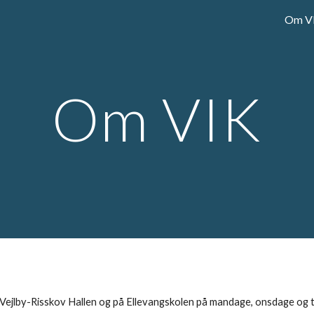
Om V
ip to main content
Skip to navigat
Om VIK
i Vejlby-Risskov Hallen og på Ellevangskolen på mandage, onsdage og 