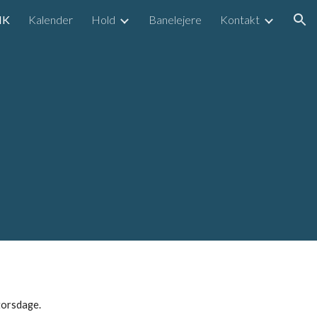
IK
Kalender
Hold
Banelejere
Kontakt
ion
torsdage.