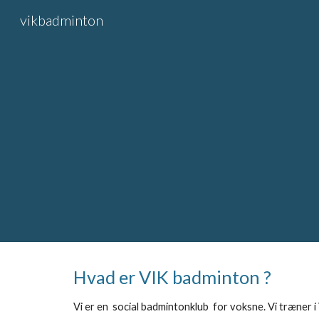
vikbadminton
Sk
Hvad er VIK badminton ?
Vi er en social badmintonklub for voksne. Vi træner 