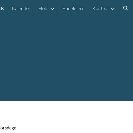
IK
Kalender
Hold
Banelejere
Kontakt
ion
torsdage.