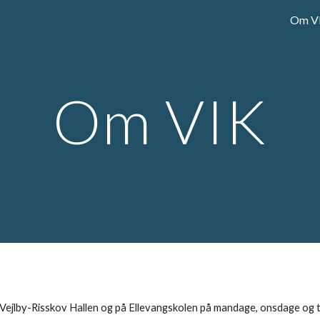
Om V
ip to main content
Skip to navigat
Om VIK
i Vejlby-Risskov Hallen og på Ellevangskolen på mandage, onsdage og 